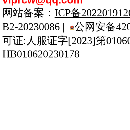
viprcw@qq.com
网站备案：
ICP备20220191
B2-20230086 |
公网安备4201
可证:人服证字[2023]第010
HB010620230178
929人才网
929招聘网
南方人才网
919人才网
939人才网
520人才
92
联合人才网
联合招聘网
888人才网
163人才网
163招聘网
985人才网
21
同城招聘网
毕业生求职网
域名抢注网
招聘人才网
中国直聘网
中国人才招聘网
中
直聘招聘网
人才网
武汉人才网
520人才网
28人才网
最新招聘信息
最