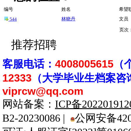
编号
姓名
希望
林晓丹
文员
544
页次
推荐招聘
客
服电话：
4008005615
（
12333
（大学毕业生档案
咨
viprcw@qq.com
网站备案：
ICP备20220191
B2-20230086 |
公网安备4201