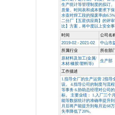
生产统计等管理制度的拟订、
质量、时间表和成本要求下保证
水壶对焊工段的报废率由6.5%
二分厂【五星供应商】的评审
比】方案，将中度以上安全事故
时间
公司名
2019-02 - 2021-02
中山市
所属行业
所在部
原材料及加工(金属/
生产部
木材/橡胶/塑料等)
工作描述
1.指导全厂的生产运营 2指导
设。 4.指导公司的制度与流
等事务 6.协助总经理对公
标。 主要业绩： 1.入厂三个
能等数据统计的准确率提升到9
月后将产能提升到每月近68万
失率降低了20%。