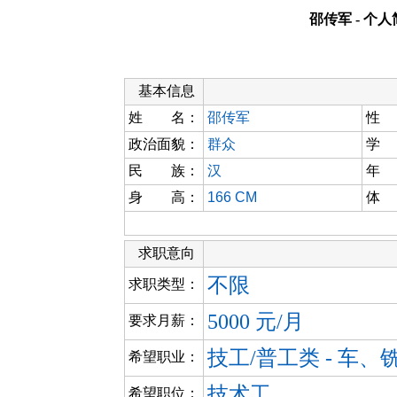
邵传军 - 个
基本信息
姓 名：
邵传军
性
政治面貌：
群众
学
民 族：
汉
年
身 高：
166 CM
体
求职意向
不限
求职类型：
5000 元/月
要求月薪：
技工/普工类 - 车
希望职业：
技术工
希望职位：