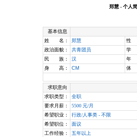
郑慧 - 个人
基本信息
姓 名：
郑慧
性
政治面貌：
共青团员
学
民 族：
汉
年
身 高：
CM
体
求职意向
求职类型：
全职
要求月薪：
5500 元/月
希望职业：
行政/人事类 - 不限
希望职位：
面议
工作经验：
五年以上