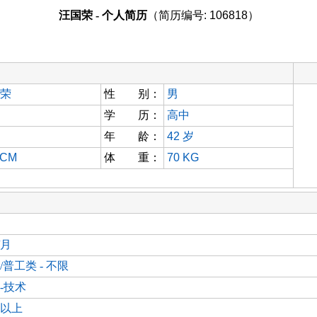
汪国荣 - 个人简历
（简历编号: 106818）
荣
性 别：
男
学 历：
高中
年 龄：
42
岁
 CM
体 重：
70 KG
/月
/普工类 - 不限
-技术
以上