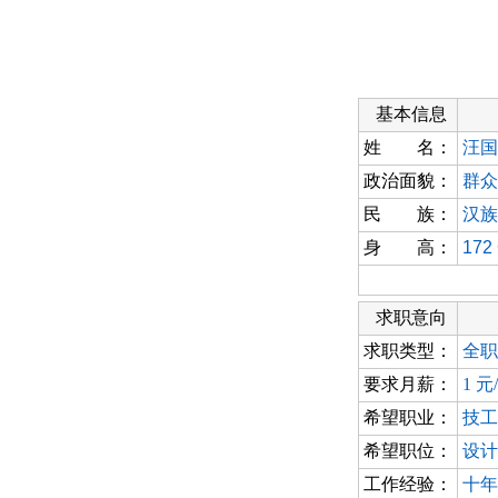
基本信息
姓 名：
汪国
政治面貌：
群众
民 族：
汉族
身 高：
172
求职意向
求职类型：
全职
要求月薪：
1 元
希望职业：
技工
希望职位：
设计
工作经验：
十年