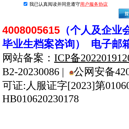
我已认真阅读并同意遵守
用户服务协议
4008005615
（个人及企业
毕业生档案
咨
询） 电子邮
网站备案：
ICP备20220191
B2-20230086 |
公网安备4201
可证:人服证字[2023]第010
HB010620230178
929人才网
929招聘网
南方人才网
919人才网
939人才网
520人才
92
联合人才网
联合招聘网
888人才网
163人才网
163招聘网
985人才网
21
同城招聘网
毕业生求职网
域名抢注网
招聘人才网
中国直聘网
中国人才招聘网
中
直聘招聘网
人才网
武汉人才网
520人才网
28人才网
最新招聘信息
最